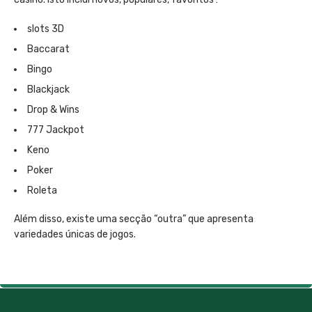
slots 3D
Baccarat
Bingo
Blackjack
Drop & Wins
777 Jackpot
Keno
Poker
Roleta
Além disso, existe uma secção “outra” que apresenta
variedades únicas de jogos.